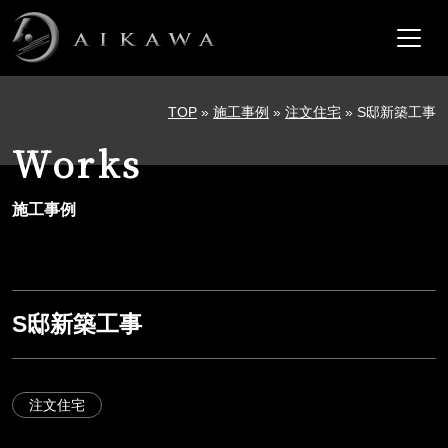
メインナビゲーション
コンテンツへスキップ
TOP
»
施工事例
»
注文住宅
»
S邸新築工事
Works
施工事例
S邸新築工事
注文住宅