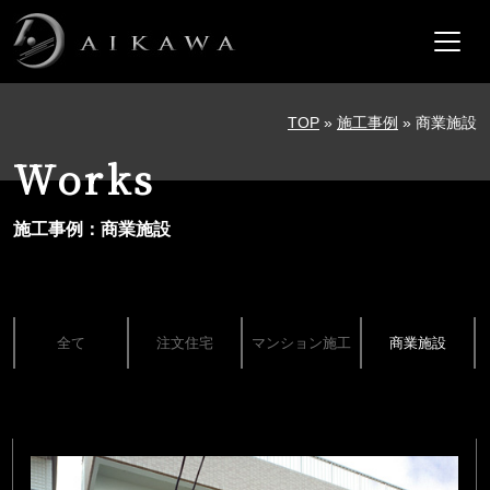
メインナビゲーション
コンテンツへスキップ
TOP
»
施工事例
»
商業施設
Works
施工事例：商業施設
全て
注文住宅
マンション施工
商業施設