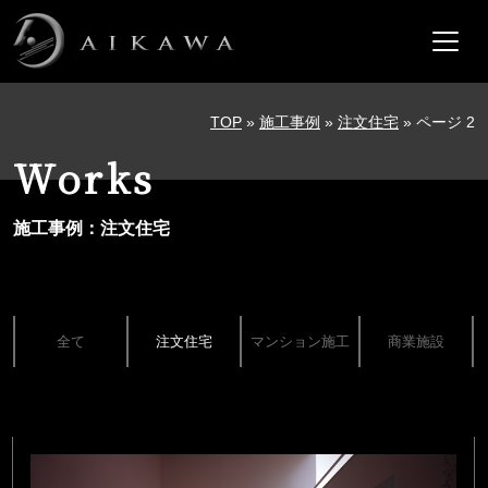
メインナビゲーション
コンテンツへスキップ
TOP
»
施工事例
»
注文住宅
»
ページ 2
Works
施工事例：注文住宅
全て
注文住宅
マンション施工
商業施設